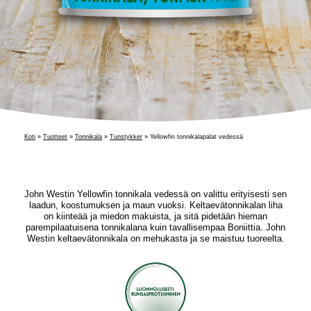
Koti
»
Tuotteet
»
Tonnikala
»
Tunstykker
»
Yellowfin tonnikalapalat vedessä
John Westin Yellowfin tonnikala vedessä on valittu erityisesti sen
laadun, koostumuksen ja maun vuoksi. Keltaevätonnikalan liha
on kiinteää ja miedon makuista, ja sitä pidetään hieman
parempilaatuisena tonnikalana kuin tavallisempaa Boniittia. John
Westin keltaevätonnikala on mehukasta ja se maistuu tuoreelta.