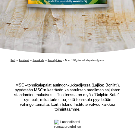
Koti
»
Tuotteet
»
Tonnikala
»
Tunstykker
»
Msc 160g tonnikalapala öljyssä
MSC –tonnikalapalat auringonkukkaöljyssä (Lajike: Boniitti),
pyydetään MSC:n kestävän kalastuksen maailmanlaajuisten
standardien mukaisesti. Tuotteessa on myös “Dolphin Safe” -
symboli, mikä tarkoittaa, että tonnikala pyydetään
vahingoittamatta. Earth Island Institute valvoo kaikkea
toimintaamme.