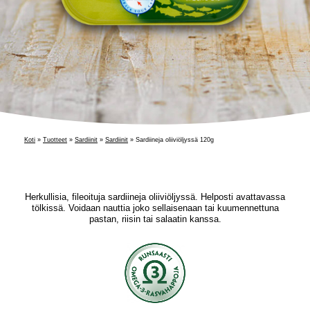
Koti
»
Tuotteet
»
Sardiinit
»
Sardiinit
»
Sardiineja oliiviöljyssä 120g
Herkullisia, fileoituja sardiineja oliiviöljyssä. Helposti avattavassa
tölkissä. Voidaan nauttia joko sellaisenaan tai kuumennettuna
pastan, riisin tai salaatin kanssa.